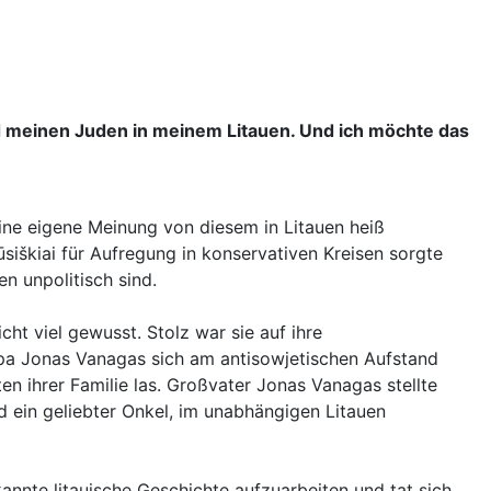
nd meinen Juden in meinem Litauen. Und ich möchte das
eine eigene Meinung von diesem in Litauen heiß
siškiai für Aufregung in konservativen Kreisen sorgte
n unpolitisch sind.
cht viel gewusst. Stolz war sie auf ihre
 Opa Jonas Vanagas sich am antisowjetischen Aufstand
ten ihrer Familie las. Großvater Jonas Vanagas stellte
 ein geliebter Onkel, im unabhängigen Litauen
kannte litauische Geschichte aufzuarbeiten und tat sich