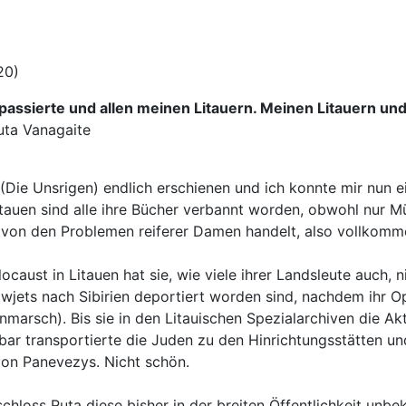
20)
passierte und allen meinen Litauern. Meinen Litauern u
uta Vanagaite
 (Die Unsrigen) endlich erschienen und ich konnte mir nun 
tauen sind alle ihre Bücher verbannt worden, obwohl nur Mū
s von den Problemen reiferer Damen handelt, also vollkomme
aust in Litauen hat sie, wie viele ihrer Landsleute auch, ni
Sowjets nach Sibirien deportiert worden sind, nachdem ihr
nmarsch). Bis sie in den Litauischen Spezialarchiven die Ak
r transportierte die Juden zu den Hinrichtungsstätten und
von Panevezys. Nicht schön.
chloss Ruta diese bisher in der breiten Öffentlichkeit unbe