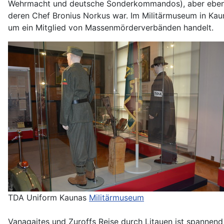
Wehrmacht und deutsche Sonderkommandos), aber eben von
deren Chef Bronius Norkus war. Im Militärmuseum in Kau
um ein Mitglied von Massenmörderverbänden handelt.
TDA Uniform Kaunas
Militärmuseum
Vanagaites und Zuroffs Reise durch Litauen ist spannend