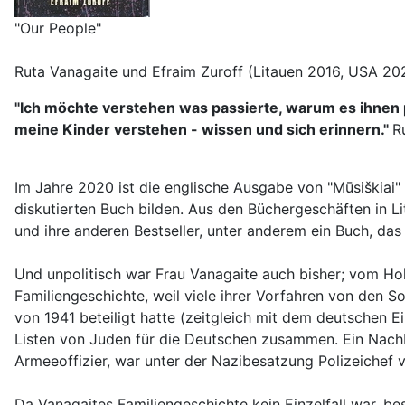
"Our People"
Ruta Vanagaite und Efraim Zuroff (Litauen 2016, USA 20
"Ich möchte verstehen was passierte, warum es ihnen 
meine Kinder verstehen - wissen und sich erinnern."
R
Im Jahre 2020 ist die englische Ausgabe von "Mūsiškiai"
diskutierten Buch bilden. Aus den Büchergeschäften in Li
und ihre anderen Bestseller, unter anderem ein Buch, da
Und unpolitisch war Frau Vanagaite auch bisher; vom Holoc
Familiengeschichte, weil viele ihrer Vorfahren von den 
von 1941 beteiligt hatte (zeitgleich mit dem deutschen Ei
Listen von Juden für die Deutschen zusammen. Ein Nachba
Armeeoffizier, war unter der Nazibesatzung Polizeichef 
Da Vanagaites Familiengeschichte kein Einzelfall war, bes