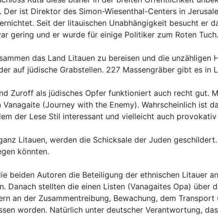
. Der ist Direktor des Simon-Wiesenthal-Centers in Jerusal
nichtet. Seit der litauischen Unabhängigkeit besucht er d
war gering und er wurde für einige Politiker zum Roten Tuch
usammen das Land Litauen zu bereisen und die unzähligen Hi
der auf jüdische Grabstellen. 227 Massengräber gibt es in L
d Zuroff als jüdisches Opfer funktioniert auch recht gut. Mi
n Vanagaite (Journey with the Enemy). Wahrscheinlich ist d
em der Lese Stil interessant und vielleicht auch provokativ 
 ganz Litauen, werden die Schicksale der Juden geschildert
egen könnten.
ss die beiden Autoren die Beteiligung der ethnischen Litau
. Danach stellten die einen Listen (Vanagaites Opa) über d
ändern an der Zusammentreibung, Bewachung, dem Transport 
ssen worden. Natürlich unter deutscher Verantwortung, das