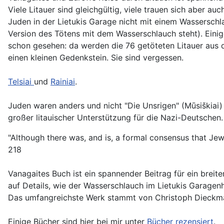
Viele Litauer sind gleichgültig, viele trauen sich aber 
Juden in der Lietukis Garage nicht mit einem Wassersch
Version des Tötens mit dem Wasserschlauch steht). Einig
schon gesehen: da werden die 76 getöteten Litauer aus d
einen kleinen Gedenkstein. Sie sind vergessen.
Telsiai
und
Rainiai
.
Juden waren anders und nicht "Die Unsrigen" (Mūsiškiai)
großer litauischer Unterstützung für die Nazi-Deutschen.
"Although there was, and is, a formal consensus that Jews 
218
Vanagaites Buch ist ein spannender Beitrag für ein breit
auf Details, wie der Wasserschlauch im Lietukis Garagenh
Das umfangreichste Werk stammt von Christoph Dieckma
Einige Bücher sind hier bei mir unter
Bücher rezensiert
.