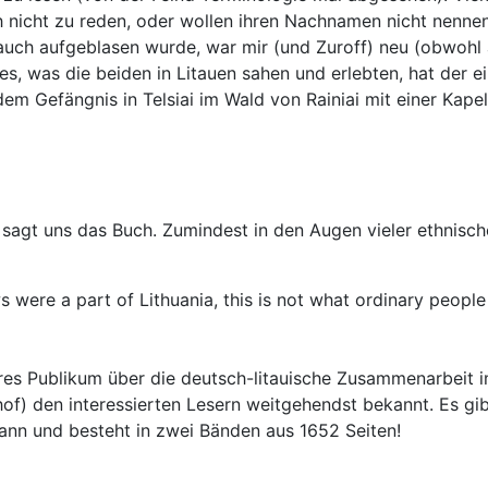
auch nicht zu reden, oder wollen ihren Nachnamen nicht nenn
lauch aufgeblasen wurde, war mir (und Zuroff) neu (obwohl
es, was die beiden in Litauen sahen und erlebten, hat der
em Gefängnis in Telsiai im Wald von Rainiai mit einer Kape
 sagt uns das Buch. Zumindest in den Augen vieler ethnische
were a part of Lithuania, this is not what ordinary people f
eres Publikum über die deutsch-litauische Zusammenarbeit im
of) den interessierten Lesern weitgehendst bekannt. Es gibt
nn und besteht in zwei Bänden aus 1652 Seiten!