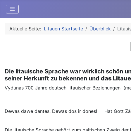
Aktuelle Seite:
Litauen Startseite
Überblick
Litau
Die litauische Sprache war wirklich schön 
seiner Herkunft zu bekennen und
das Litau
Vydunas 700 Jahre deutsch-litauischer Beziehungen (mehr
Dewas dawe dantes, Dewas dos ir dones! Hat Gott Zäh
Die litauische Sprache gehört zum baltischen Zweig der