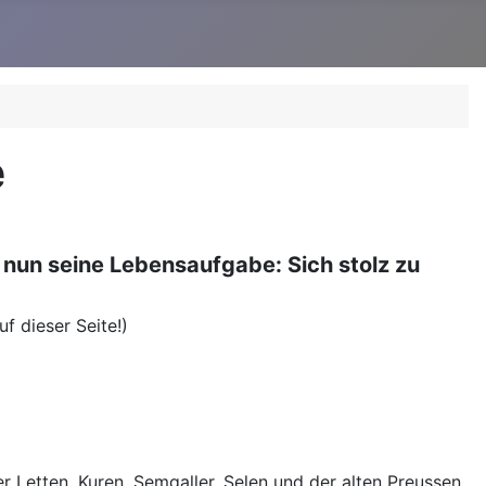
e
 nun seine Lebensaufgabe: Sich stolz zu
f dieser Seite!)
 Letten, Kuren, Semgaller, Selen und der alten Preussen