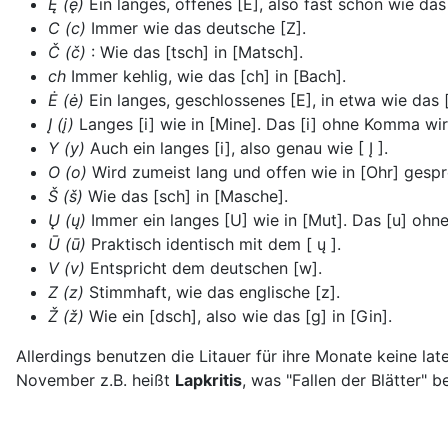
Ę (ę)
Ein langes, offenes [E], also fast schon wie da
C (c)
Immer wie das deutsche [Z].
Č (č)
: Wie das [tsch] in [Matsch].
ch
Immer kehlig, wie das [ch] in [Bach].
Ė (ė)
Ein langes, geschlossenes [E], in etwa wie das [
Į (į)
Langes [i] wie in [Mine]. Das [i] ohne Komma wi
Y (y)
Auch ein langes [i], also genau wie [ Į ].
O (o)
Wird zumeist lang und offen wie in [Ohr] gesp
Š (š)
Wie das [sch] in [Masche].
Ų (ų)
Immer ein langes [U] wie in [Mut]. Das [u] o
Ū (ū)
Praktisch identisch mit dem [ ų ].
V (v)
Entspricht dem deutschen [w].
Z (z)
Stimmhaft, wie das englische [z].
Ž (ž)
Wie ein [dsch], also wie das [g] in [Gin].
Allerdings benutzen die Litauer für ihre Monate keine 
November z.B. heißt
Lapkritis
, was "Fallen der Blätter" b