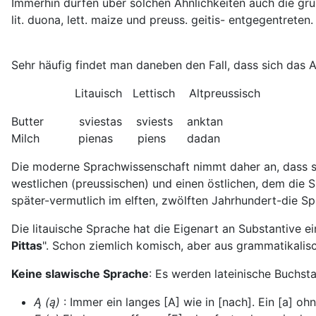
Immerhin dürfen über solchen Ähnlichkeiten auch die gr
lit. duona, lett. maize und preuss. geitis- entgegentreten.
Sehr häufig findet man daneben den Fall, dass sich das 
Litauisch Lettisch Altpreussisch
Butter sviestas sviests anktan
Milch pienas piens dadan
Die moderne Sprachwissenschaft nimmt daher an, dass si
westlichen (preussischen) und einen östlichen, dem die 
später-vermutlich im elften, zwölften Jahrhundert-die Sp
Die litauische Sprache hat die Eigenart an Substantive ein
Pittas
". Schon ziemlich komisch, aber aus grammatikalisc
Keine slawische Sprache
: Es werden lateinische Buchst
Ą (ą)
: Immer ein langes [A] wie in [nach]. Ein [a] 