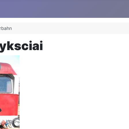
rbahn
yksciai