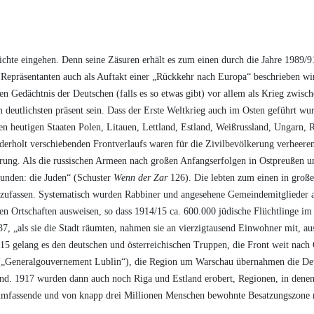
chichte eingehen. Denn seine Zäsuren erhält es zum einen durch die Jahre 1989/
Repräsentanten auch als Auftakt einer „Rückkehr nach Europa“ beschrieben wi
ven Gedächtnis der Deutschen (falls es so etwas gibt) vor allem als Krieg zwis
eutlichsten präsent sein. Dass der Erste Weltkrieg auch im Osten geführt wur
den heutigen Staaten Polen, Litauen, Lettland, Estland, Weißrussland, Ungarn,
iederholt verschiebenden Frontverlaufs waren für die Zivilbevölkerung verheer
rung. Als die russischen Armeen nach großen Anfangserfolgen in Ostpreußen und
funden: die Juden“ (Schuster
Wenn der Zar
126). Die lebten zum einen in groß
zufassen. Systematisch wurden Rabbiner und angesehene Gemeindemitglieder a
n Ortschaften ausweisen, so dass 1914/15 ca. 600.000 jüdische Flüchtlinge im
7, „als sie die Stadt räumten, nahmen sie an vierzigtausend Einwohner mit, au
15 gelang es den deutschen und österreichischen Truppen, die Front weit nach 
 („Generalgouvernement Lublin“), die Region um Warschau übernahmen die Deut
and. 1917 wurden dann auch noch Riga und Estland erobert, Regionen, in denen 
 umfassende und von knapp drei Millionen Menschen bewohnte Besatzungszone