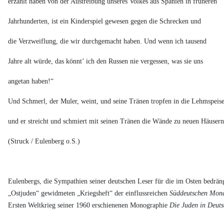
erzählt haben von der Austreibung unseres Volkes aus Spanien in früheren
Jahrhunderten, ist ein Kinderspiel gewesen gegen die Schrecken und
die Verzweiflung, die wir durchgemacht haben. Und wenn ich tausend
Jahre alt würde, das könnt’ ich den Russen nie vergessen, was sie uns
angetan haben!“
Und Schmerl, der Muler, weint, und seine Tränen tropfen in die Lehmspeise
und er streicht und schmiert mit seinen Tränen die Wände zu
neuen Häusern
(Struck / Eulenberg o.S.)
Eulenbergs, die Sympathien seiner deutschen Leser für die im Osten bedrä
„Ostjuden“ gewidmeten „Kriegsheft“ der einflussreichen
Süddeutschen Mona
Ersten Weltkrieg seiner 1960 erschienenen Monographie
Die Juden in Deut