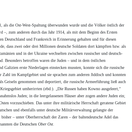
91, als die Ost-West-Spaltung überwunden wurde und die Völker östlich der
rd –, zum anderen durch das Jahr 1914, als mit dem Beginn des Ersten
chen Deutschland und Frankreich in Erinnerung gehalten und für diesen
de, dass zwei oder drei Millionen deutsche Soldaten dort kämpften bzw. als
 Rumänien und in der Ukraine wechselten zwischen russischer und deutsch-
end. Besonders betroffen waren die Juden – und in dem östlichen
 Galizien erste Niederlagen einstecken mussten, konnte sich die russische
er Zahl im Kampfgebiet und sie sprachen zum anderen Jiddisch und konnten
ls Geiseln genommen und deportiert, die russische Armeeführung ließ auch
 Kriegsgebiet umherirrten (ebd.). „Die Russen haben Kowno ausgeleert,“
snahmslos Juden; in die leergelassenen Häuser aber zogen andere Juden ein;
Osten vorzuschieben. Das unter ihre militärische Herrschaft geratene Gebiet
schen und ebenfalls unter deutsche Militärverwaltung gelangte der
bisher – unter Oberherrschaft der Zaren – der baltendeutsche Adel das
 nannten die Deutschen
Ober Ost
.