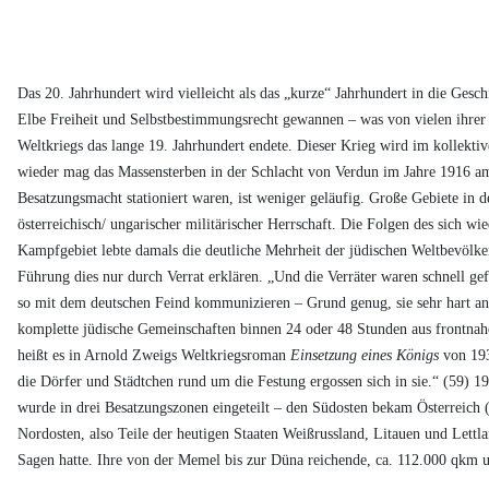
Das 20. Jahrhundert wird vielleicht als das „kurze“ Jahrhundert in die Ges
Elbe Freiheit und Selbstbestimmungsrecht gewannen – was von vielen ihrer 
Weltkriegs das lange 19. Jahrhundert endete. Dieser Krieg wird im kollekti
wieder mag das Massensterben in der Schlacht von Verdun im Jahre 1916 am d
Besatzungsmacht stationiert waren, ist weniger geläufig. Große Gebiete in 
österreichisch/ ungarischer militärischer Herrschaft. Die Folgen des sich w
Kampfgebiet lebte damals die deutliche Mehrheit der jüdischen Weltbevölke
Führung dies nur durch Verrat erklären. „Und die Verräter waren schnell ge
so mit dem deutschen Feind kommunizieren – Grund genug, sie sehr hart an
komplette jüdische Gemeinschaften binnen 24 oder 48 Stunden aus frontnahe
heißt es in Arnold Zweigs Weltkriegsroman
Einsetzung eines Königs
von 193
die Dörfer und Städtchen rund um die Festung ergossen sich in sie.“ (59) 19
wurde in drei Besatzungszonen eingeteilt – den Südosten bekam Österreich
Nordosten, also Teile der heutigen Staaten Weißrussland, Litauen und Lettl
Sagen hatte. Ihre von der Memel bis zur Düna reichende, ca. 112.000 qkm