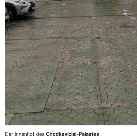
Der Innenhof des
Chodkeviciai-Palastes