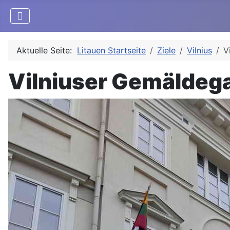
Aktuelle Seite:
Litauen Startseite
Ziele
Vilnius
V
Vilniuser Gemäldega