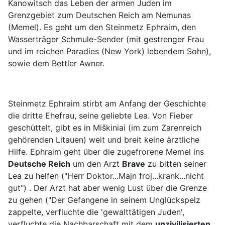
Kanowitsch das Leben der armen Juden im
Grenzgebiet zum Deutschen Reich am Nemunas
(Memel). Es geht um den Steinmetz Ephraim, den
Wasserträger Schmule-Sender (mit gestrenger Frau
und im reichen Paradies (New York) lebendem Sohn),
sowie dem Bettler Awner.
Steinmetz Ephraim stirbt am Anfang der Geschichte
die dritte Ehefrau, seine geliebte Lea. Von Fieber
geschüttelt, gibt es in Miškiniai (im zum Zarenreich
gehörenden Litauen) weit und breit keine ärztliche
Hilfe. Ephraim geht über die zugefrorene Memel ins
Deutsche Reich
um den Arzt
Brave
zu bitten seiner
Lea zu helfen ("Herr Doktor...Majn froj...krank...nicht
gut") . Der Arzt hat aber wenig Lust über die Grenze
zu gehen ("Der Gefangene in seinem Unglückspelz
zappelte, verfluchte die 'gewalttätigen Juden',
verfluchte die Nachbarschaft mit dem
unzivilisierten